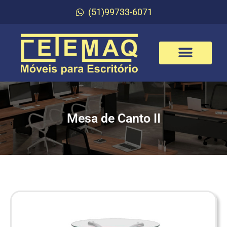
(51)99733-6071
Mesa de Canto II