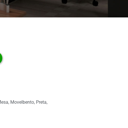
esa
,
Movelbento
,
Preta
,