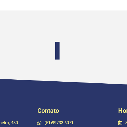
Contato
Ho
eiro, 480
(51)99733-6071