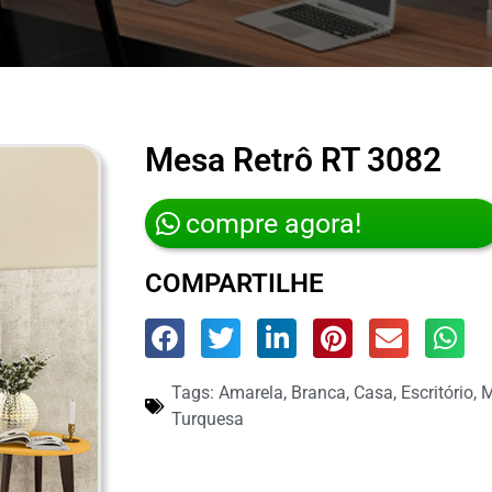
Mesa Retrô RT 3082
compre agora!
COMPARTILHE
Tags:
Amarela
,
Branca
,
Casa
,
Escritório
,
M
Turquesa