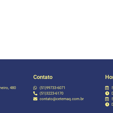
Contato
Ho
eiro, 480
(51)99733-6071
(51)3223-6170
contato@cetemaq.com.br